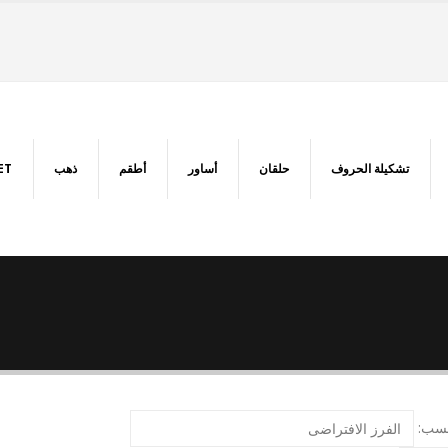
تشكيلة الحروف
حلقان
أساور
أطقم
ذهب
ET
سب: