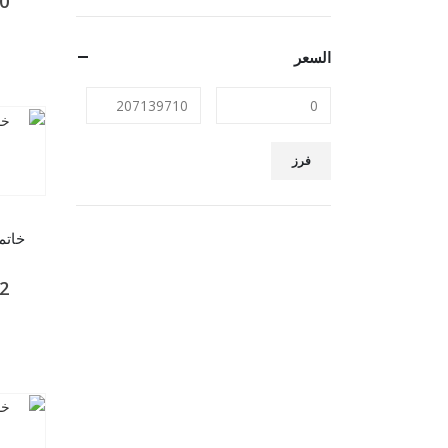
0
السعر
فرز
خاتم ذهب
2