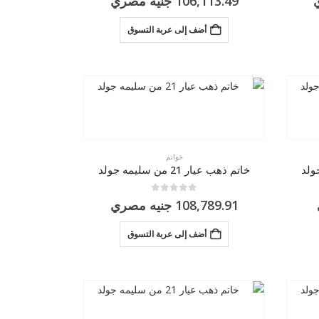
106,113.49
جنيه مصري
أضف إلى عربة التسوق
خواتم
خاتم ذهب عيار 21 من سليمه جولد
0
من 5
108,789.91
جنيه مصري
أضف إلى عربة التسوق