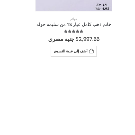
خواتم
خاتم ذهب كامل عيار 18 من سليمه جولد
5.00
من 5
52,997.66
جنيه مصري
أضف إلى عربة التسوق