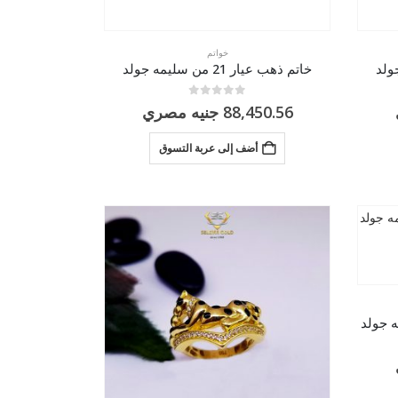
خواتم
خاتم ذهب عيار 21 من سليمه جولد
0
من 5
88,450.56
جنيه مصري
أضف إلى عربة التسوق