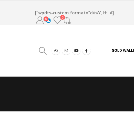
[wpdts-custom format="d/n/Y, H:i A"]
0
0
GOLD WALL