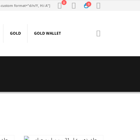
0
0
-custom format="d/n/Y, H:i A"]
GOLD
GOLD WALLET