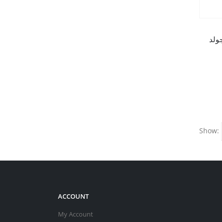
Show:
ACCOUNT
My Account