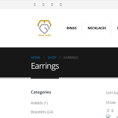
RINGS
NECKLACES
HOME
SHOP
EARRINGS
Earrings
Categories
Sort by
Show:
Anklets
(1)
Bracelets
(24)