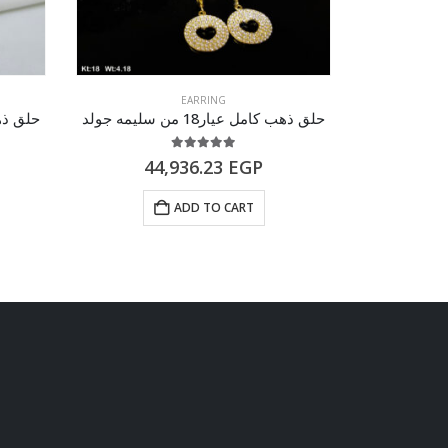
EARRING
حلق ذهب كامل عيار18 من سليمه جولد
حلق ذهب كام
5.00
out of 5
44,936.23
EGP
56
ADD TO CART