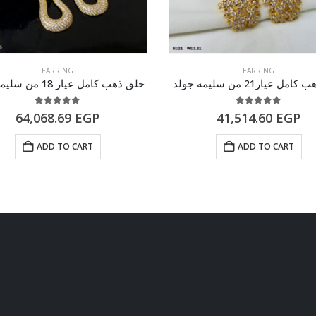
EARRING
EARRING
ل عيار21 من سليمه جولد
حلق ذهب كامل عيار 18 من سليمه جولد
5.00
out of 5
5.00
out of 5
64,068.69
EGP
41,514.60
EGP
ADD TO CART
ADD TO CART