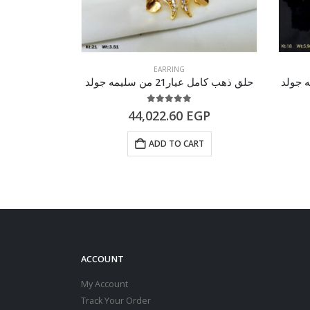
EARRING
حلق ذهب كامل عيار21 من سليمه جولد
حلق ذهب عيار 21 من س
of 5
5.00
out of 5
GP
44,022.60
EGP
RT
ADD TO CART
ACCOUNT
My Account
Track Your Order