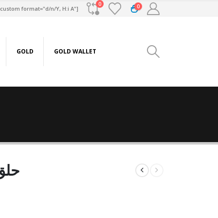
0
0
custom format="d/n/Y, H:i A"]
GOLD
GOLD WALLET
حلق ذه