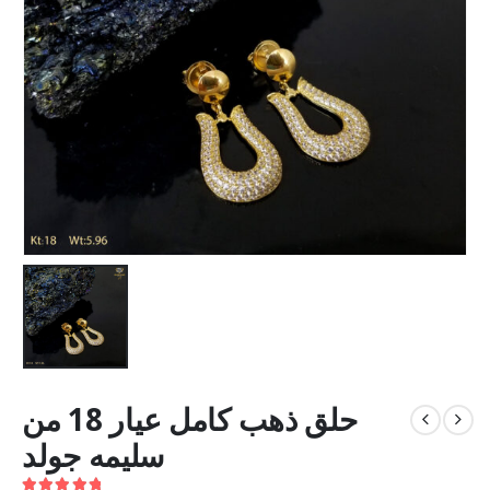
حلق ذهب كامل عيار 18 من
سليمه جولد