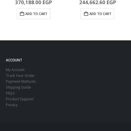
5.00
out of 5
5.00
out of 5
370,188.00
EGP
244,662.60
EGP
ADD TO CART
ADD TO CART
ACCOUNT
My Account
Track Your Order
Payment Methods
Shipping Guide
FAQs
Product Support
Privacy