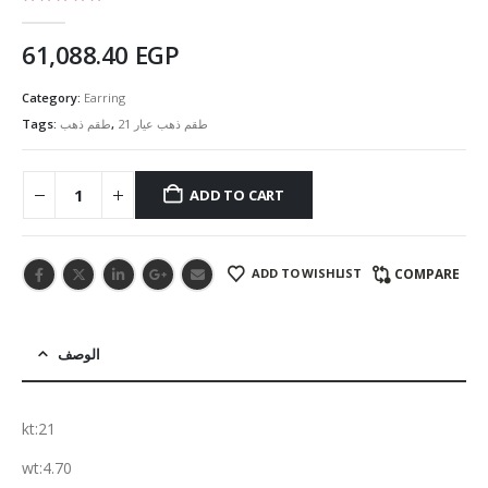
5.00
out of 5
61,088.40
EGP
Category:
Earring
Tags:
طقم ذهب
,
طقم ذهب عيار 21
ADD TO CART
ADD TO WISHLIST
COMPARE
الوصف
kt:21
wt:4.70