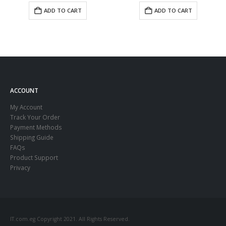
ADD TO CART
ADD TO CART
ACCOUNT
My Account
Track Your Order
Payment Methods
Shipping Guide
FAQs
Product Support
Privacy
IT.com.eg Copyright 2021. All Rights Reserved.