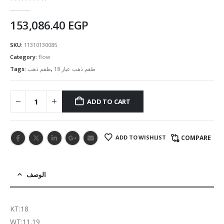
5.00
out of 5
153,086.40
EGP
SKU:
11310130085
Category:
flow
Tags:
طقم ذهب
,
طقم ذهب عيار 18
ADD TO CART
ADD TO WISHLIST
COMPARE
الوصف
KT:18
WT:11.19