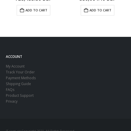
ADD TO CART
ADD TO CART
ACCOUNT
My Account
Track Your Order
Payment Methods
Shipping Guide
FAQs
Product Support
Privacy