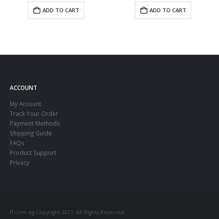
ADD TO CART
ADD TO CART
ACCOUNT
My Account
Track Your Order
Payment Methods
Shipping Guide
FAQs
Product Support
Privacy
IT.com.eg Copyright 2021. All Rights Reserved.