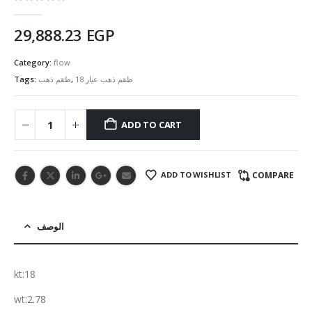
5.00
out of 5
29,888.23
EGP
Category:
flow
Tags:
طقم ذهب
,
طقم ذهب عيار 18
ADD TO CART
ADD TO WISHLIST
COMPARE
الوصف
kt:18
wt:2.78