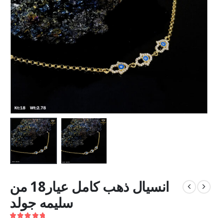
انسيال ذهب كامل عيار18 من
سليمه جولد