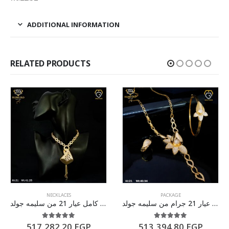
ADDITIONAL INFORMATION
RELATED PRODUCTS
NECKLACES
PACKAGE
طقم كامل ذهب عيار 21 جرام من سليمه جولد
طقم ذهب كامل عيار 21 من سليمه جولد
5.00
out of 5
5.00
out of 5
517,282.20
EGP
513,394.80
EGP