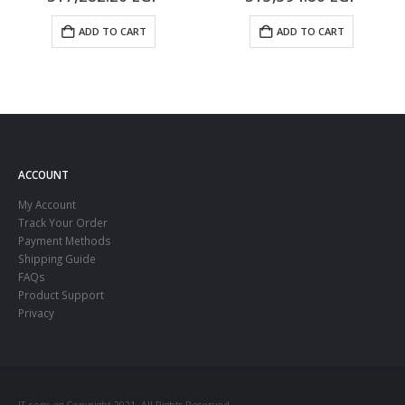
ADD TO CART
ADD TO CART
ACCOUNT
My Account
Track Your Order
Payment Methods
Shipping Guide
FAQs
Product Support
Privacy