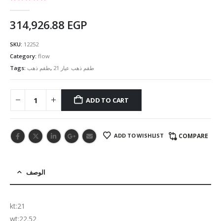
5.00
out of 5
314,926.88
EGP
SKU:
12252
Category:
flow
Tags:
طقم ذهب
,
طقم ذهب عيار 21
ADD TO CART
ADD TO WISHLIST
COMPARE
الوصف
kt:21
wt:22.52