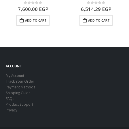
0
out of 5
0
out of 5
7,600.00
EGP
6,514.29
EGP
ADD TO CART
ADD TO CART
ACCOUNT
My Account
Track Your Order
Payment Methods
Shipping Guide
FAQs
Product Support
Privacy