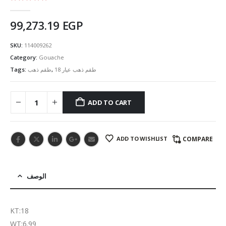
5.00
out of 5
99,273.19
EGP
SKU:
114009262
Category:
Gouache
Tags:
طقم ذهب
,
طقم ذهب عيار 18
ADD TO CART
ADD TO WISHLIST
COMPARE
الوصف
KT:18
WT:6.99