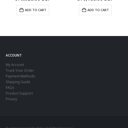
ADD TO CART
ADD TO CART
ACCOUNT
My Account
Track Your Order
Payment Methods
Shipping Guide
FAQs
Product Support
Privacy