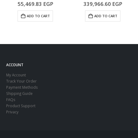
5.00
out of 5
5.00
out of 5
55,469.83
EGP
339,966.60
EGP
ADD TO CART
ADD TO CART
ACCOUNT
My Account
Track Your Order
Payment Methods
Shipping Guide
FAQs
Product Support
Privacy