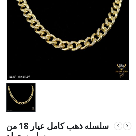
سلسله ذهب كامل عيار 18 من
سليمه جولد