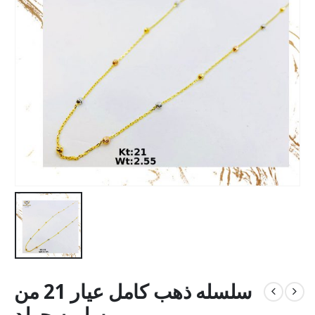
سلسله ذهب كامل عيار 21 من
سليمه جولد