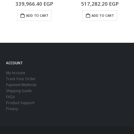
5.00
out of 5
5.00
out of 5
339,966.40
EGP
517,282.20
EGP
ADD TO CART
ADD TO CART
ACCOUNT
My Account
Track Your Order
Payment Methods
Shipping Guide
FAQs
Product Support
Privacy