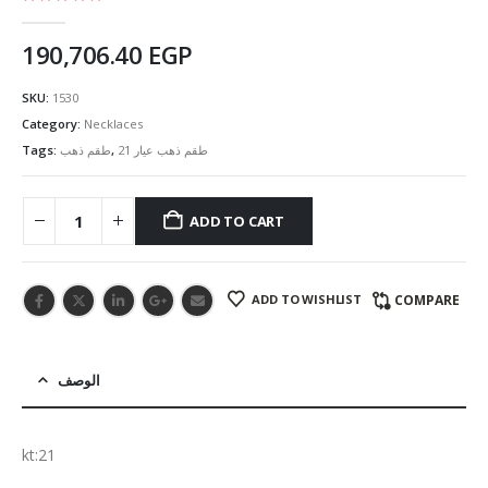
5.00
out of 5
190,706.40
EGP
SKU:
1530
Category:
Necklaces
Tags:
طقم ذهب
,
طقم ذهب عيار 21
ADD TO CART
ADD TO WISHLIST
COMPARE
الوصف
kt:21