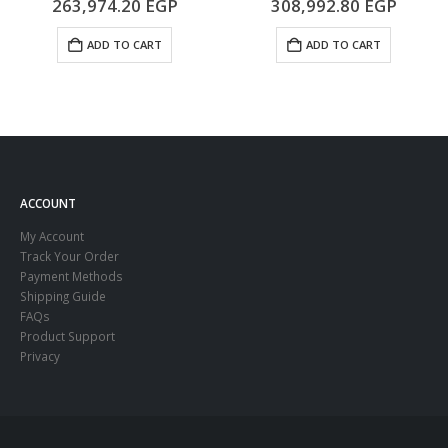
263,974.20
EGP
308,992.80
EGP
ADD TO CART
ADD TO CART
ACCOUNT
My Account
Track Your Order
Payment Methods
Shipping Guide
FAQs
Product Support
Privacy