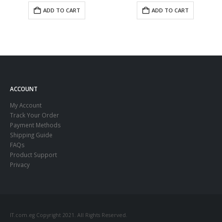
ADD TO CART
ADD TO CART
ACCOUNT
My Account
Track Your Order
Payment Methods
Shipping Guide
FAQs
Product Support
Privacy
IT.com.eg Copyright 2021. All Rights Reserved.