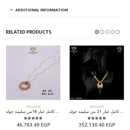
ADDITIONAL INFORMATION
RELATED PRODUCTS
NECKLACES
NECKLACES
طقم ذهب كامل عيار 21 من سليمه جولد
سلسله ذهب كامل عيار 18من سليمه جولد
5.00
out of 5
5.00
out of 5
46,763.49
EGP
352,130.40
EGP