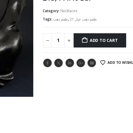
Category:
Necklaces
Tags:
طقم ذهب
,
طقم ذهب عيار 21
ADD TO CART
ADD TO WISHL