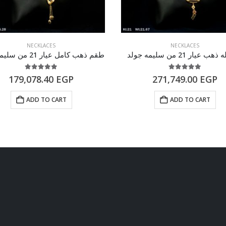
NECKLACES
NECKLACES
عيار 21 من سليمه جولد
طقم ذهب كامل عيار 21 من سليمه جولد
5.00
out of 5
5.00
out of 5
179,078.40
EGP
271,749.00
EGP
ADD TO CART
ADD TO CART