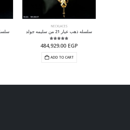
NECKLACES
سلسله ذهب عيار 21 من سليمه جولد
سلسله ذهب 
5.00
out of 5
484,929.00
EGP
29
ADD TO CART