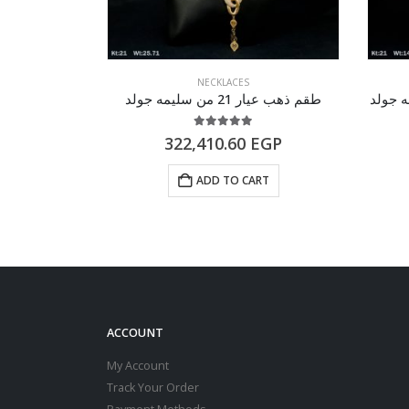
NECKLACES
طقم ذهب عيار 21 من سليمه جولد
سلسله ذهب عيار 21 من 
of 5
5.00
out of 5
EGP
322,410.60
EGP
RT
ADD TO CART
ACCOUNT
My Account
Track Your Order