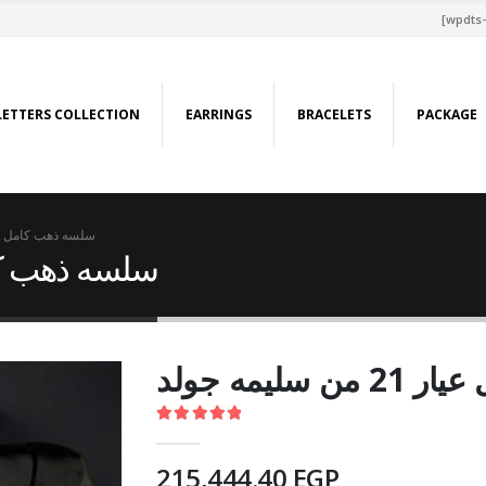
[wpdts-
LETTERS COLLECTION
EARRINGS
BRACELETS
PACKAGE
سلسه ذهب كامل عيار 21 من سلي
سلسه ذهب كامل عيار 1
ليمه جولد
5.00
out of 5
215,444.40
EGP