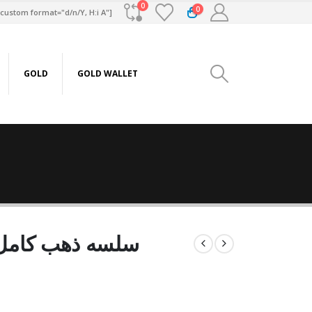
0
0
custom format="d/n/Y, H:i A"]
GOLD
GOLD WALLET
سلسه ذهب كامل عيار 21 من س