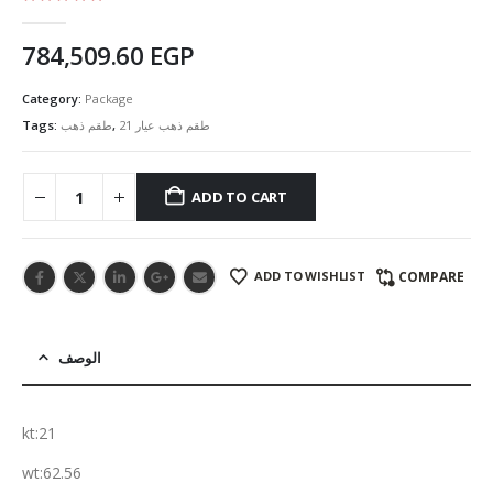
5.00
out of 5
784,509.60
EGP
Category:
Package
Tags:
طقم ذهب
,
طقم ذهب عيار 21
ADD TO CART
ADD TO WISHLIST
COMPARE
الوصف
kt:21
wt:62.56