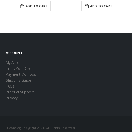
ADD TO CART
ADD TO CART
ACCOUNT
My Account
Track Your Order
Payment Methods
Shipping Guide
FAQs
Product Support
Privacy
IT.com.eg Copyright 2021. All Rights Reserved.