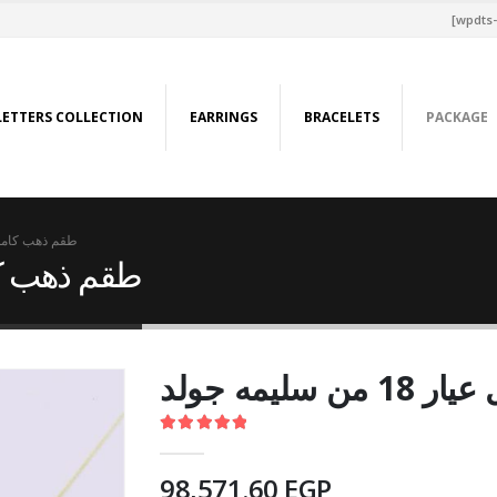
[wpdts-
LETTERS COLLECTION
EARRINGS
BRACELETS
PACKAGE
طقم ذهب كامل عيار 18 من
طقم ذهب كامل عيار 
ليمه جولد
5.00
out of 5
98,571.60
EGP