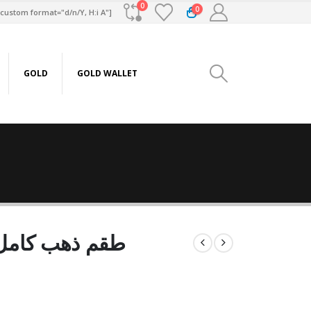
0
0
custom format="d/n/Y, H:i A"]
GOLD
GOLD WALLET
طقم ذهب كامل عيار 18 من س