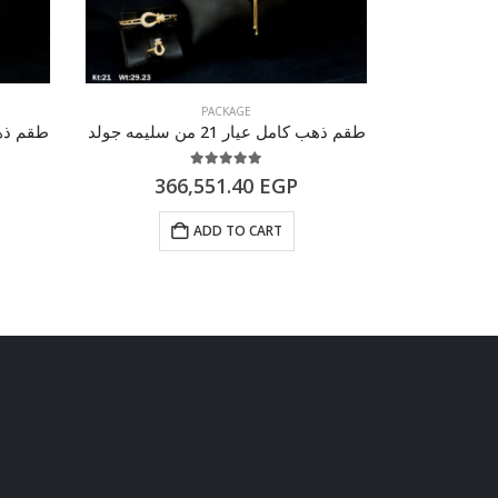
PACKAGE
طقم ذهب كامل عيار 21 من سليمه جولد
طقم ذهب كامل
5.00
out of 5
366,551.40
EGP
61
ADD TO CART