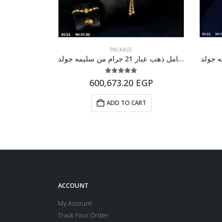
PACKAGE
طقم كامل ذهب عيار 21 جرام من سليمه جولد
طقم ذهب كامل عيار 21 م
of 5
5.00
out of 5
EGP
600,673.20
EGP
RT
ADD TO CART
ACCOUNT
My Account
Track Your Order