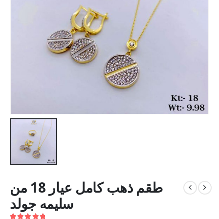
طقم ذهب كامل عيار 18 من
سليمه جولد