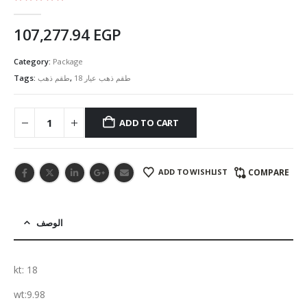
5.00
out of 5
107,277.94
EGP
Category:
Package
Tags:
طقم ذهب
,
طقم ذهب عيار 18
ADD TO CART
ADD TO WISHLIST
COMPARE
الوصف
kt: 18
wt:9.98