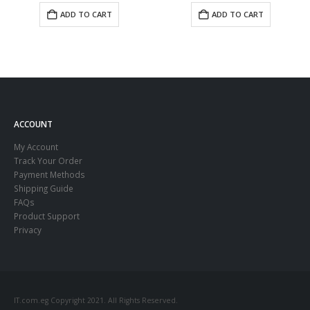
ADD TO CART
ADD TO CART
ACCOUNT
My Account
Track Your Order
Payment Methods
Shipping Guide
FAQs
Product Support
Privacy
IT.com.eg Copyright 2021. All Rights Reserved.