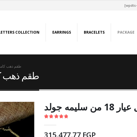
[wpdts-
LETTERS COLLECTION
EARRINGS
BRACELETS
PACKAGE
طقم ذهب كامل عيار 18 من
طقم ذهب كامل عيار 
ليمه جولد
5.00
out of 5
315,477.77
EGP