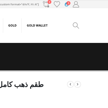
0
0
custom format="d/n/Y, H:i A"]
GOLD
GOLD WALLET
طقم ذهب كامل عيار 18 من س