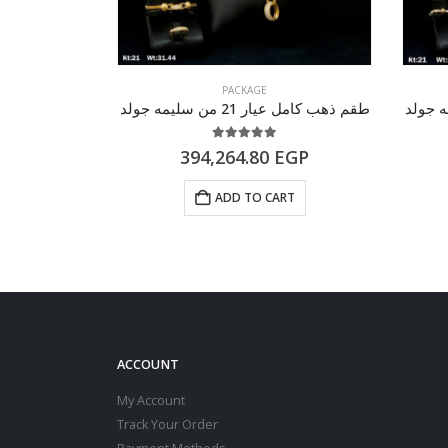
PACKAGE
طقم ذهب كامل عيار 21 من سليمه جولد
طقم ذهب كامل عيار 21 م
of 5
5.00
out of 5
EGP
394,264.80
EGP
RT
ADD TO CART
ACCOUNT
My Account
Track Your Order