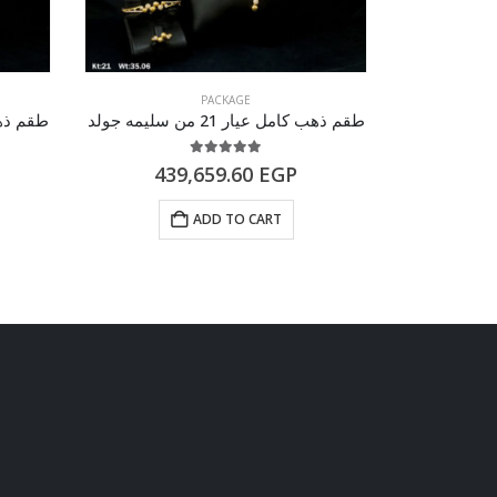
PACKAGE
طقم ذهب كامل عيار 21 من سليمه جولد
طقم ذهب كامل
5.00
out of 5
439,659.60
EGP
61
ADD TO CART