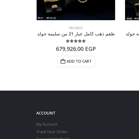
PACKAGE
طقم ذهب كامل عيار 21 من سليمه جولد
طقم ذهب كامل عيار 18 م
of 5
5.00
out of 5
EGP
679,926.00
EGP
RT
ADD TO CART
ACCOUNT
My Account
Track Your Order