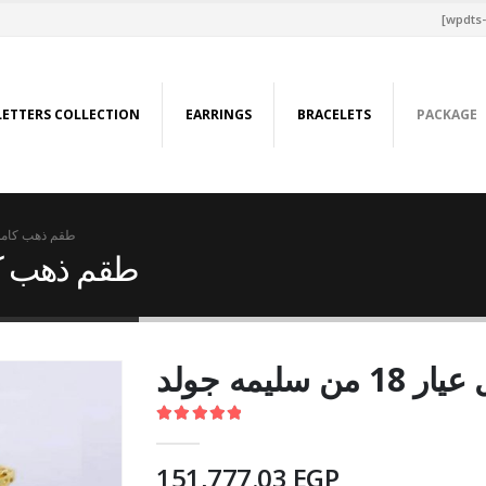
[wpdts-
LETTERS COLLECTION
EARRINGS
BRACELETS
PACKAGE
طقم ذهب كامل عيار 18 من
طقم ذهب كامل عيار 
ليمه جولد
5.00
out of 5
151,777.03
EGP