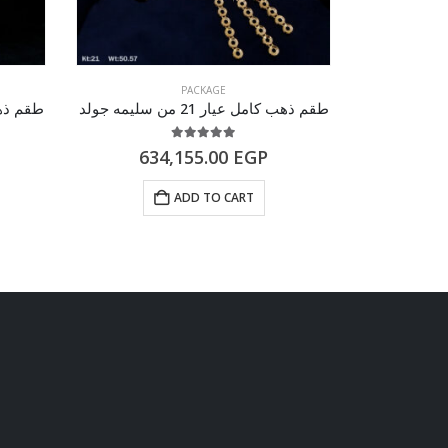
PACKAGE
طقم ذهب كامل عيار 21 من سليمه جولد
طقم ذهب كامل
5.00
out of 5
634,155.00
EGP
61
ADD TO CART