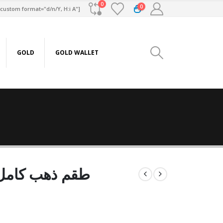
0
0
custom format="d/n/Y, H:i A"]
GOLD
GOLD WALLET
طقم ذهب كامل عيار 18 من س