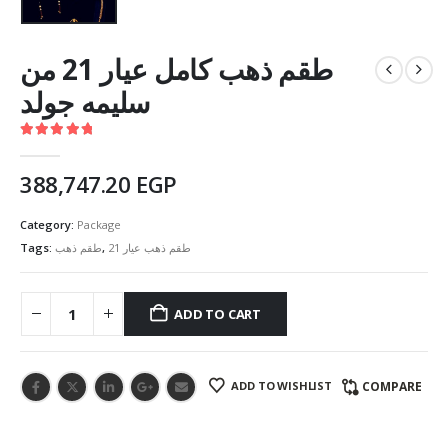
طقم ذهب كامل عيار 21 من
سليمه جولد
5.00
out of 5
388,747.20
EGP
Category:
Package
Tags:
طقم ذهب
,
طقم ذهب عيار 21
ADD TO CART
ADD TO WISHLIST
COMPARE