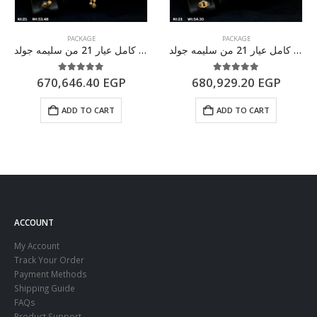
PACKAGE
PACKAGE
طقم ذهب كامل عيار 21 من سليمه جولد
طقم ذهب كامل عيار 21 من سليمه جولد
5.00
out of 5
5.00
out of 5
670,646.40
EGP
680,929.20
EGP
ADD TO CART
ADD TO CART
ACCOUNT
My Account
Track Your Order
Payment Methods
Shipping Guide
FAQs
Product Support