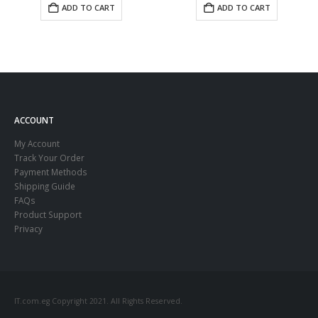
ADD TO CART
ADD TO CART
ACCOUNT
My Account
Track Your Order
Payment Methods
Shipping Guide
FAQs
Product Support
Privacy
IT.com.eg Copyright 2021. All Rights Reserved.