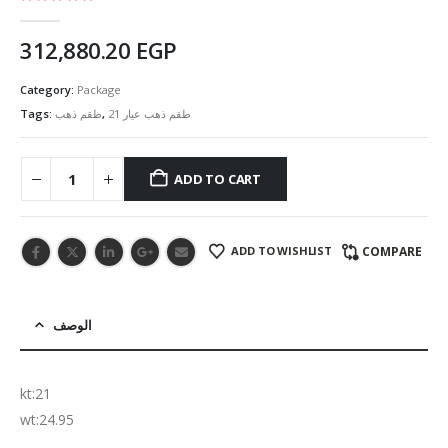
5.00
out of 5
312,880.20
EGP
Category:
Package
Tags:
طقم ذهب
,
طقم ذهب عيار 21
ADD TO CART
ADD TO WISHLIST
COMPARE
الوصف
kt:21
wt:24.95