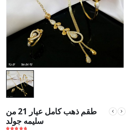
طقم ذهب كامل عيار 21 من
سليمه جولد