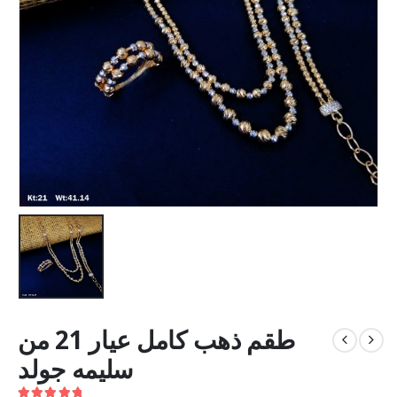
طقم ذهب كامل عيار 21 من
سليمه جولد