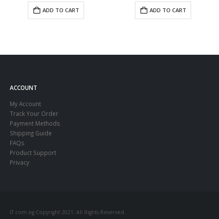
ADD TO CART
ADD TO CART
ACCOUNT
My Account
Track Your Order
Payment Methods
Shipping Guide
FAQs
Product Support
Privacy
IT.com.eg Copyright 2021. All Rights Reserved.