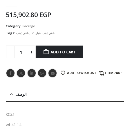
5.00
out of 5
515,902.80
EGP
Category:
Package
Tags:
طقم ذهب
,
طقم ذهب عيار 21
ADD TO CART
ADD TO WISHLIST
COMPARE
الوصف
kt:21
wt:41.14