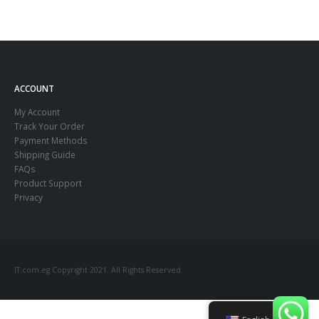
ACCOUNT
My Account
Track Your Order
Payment Methods
Shipping Guide
FAQs
Product Support
Privacy
IT.com.eg Copyright 2021. All Rights Reserved.