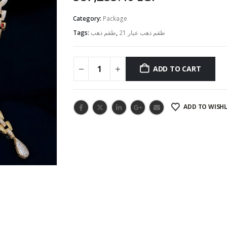
Category:
Package
Tags:
طقم ذهب
,
طقم ذهب عيار 21
ADD TO CART
ADD TO WISHL