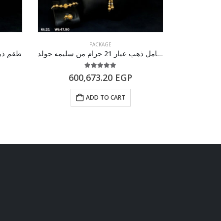
PACKAGE
طقم كامل ذهب عيار 21 جرام من سليمه جولد
طقم ذهب كامل
5.00
out of 5
600,673.20
EGP
62
ADD TO CART