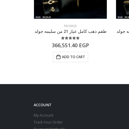
PACKAGE
طقم ذهب كامل عيار 21 من سليمه جولد
طقم ذهب كامل عيار 21 م
of 5
5.00
out of 5
EGP
366,551.40
EGP
RT
ADD TO CART
ACCOUNT
My Account
Track Your Order