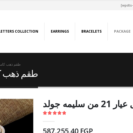
[wpdts-
LETTERS COLLECTION
EARRINGS
BRACELETS
PACKAGE
طقم ذهب كامل عيار 21 من
طقم ذهب كامل عيار 
ليمه جولد
5.00
out of 5
587,255.40
EGP