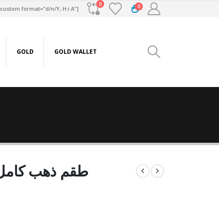
0
0
custom format="d/n/Y, H:i A"]
GOLD
GOLD WALLET
طقم ذهب كامل عيار 21 من س