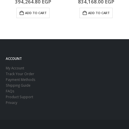
394,264.80
EGP
834,168.00
EGP
ADD TO CART
ADD TO CART
ACCOUNT
My Account
Track Your Order
Payment Methods
Shipping Guide
FAQs
Product Support
Privacy