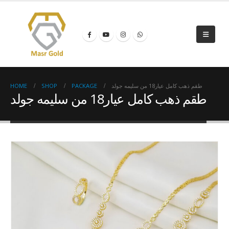
HOME
SHOP
PACKAGE
طقم ذهب كامل عيار18 من سليمه جولد
طقم ذهب كامل عيار18 من سليمه جولد