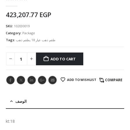
5.00
out of 5
423,207.77
EGP
SKU:
102030019
Category:
Package
Tags:
طقم ذهب
,
طقم ذهب عيار 18
ADD TO CART
ADD TO WISHLIST
COMPARE
الوصف
kt:18