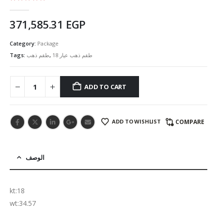
5.00
out of 5
371,585.31
EGP
Category:
Package
Tags:
طقم ذهب
,
طقم ذهب عيار 18
ADD TO CART
ADD TO WISHLIST
COMPARE
الوصف
kt:18
wt:34.57