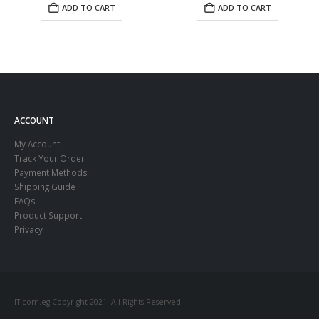
ADD TO CART
ADD TO CART
ACCOUNT
My Account
Track Your Order
Payment Methods
Shipping Guide
FAQs
Product Support
Privacy
IT.com.eg Copyright 2021. All Rights Reserved.