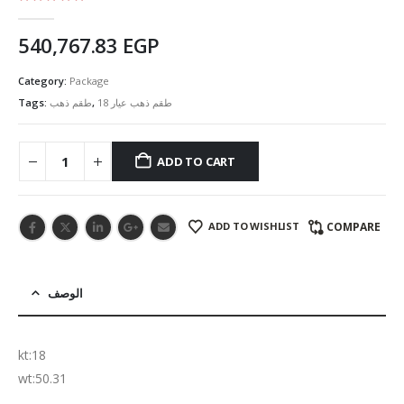
5.00
out of 5
540,767.83
EGP
Category:
Package
Tags:
طقم ذهب
,
طقم ذهب عيار 18
ADD TO CART
ADD TO WISHLIST
COMPARE
الوصف
kt:18
wt:50.31