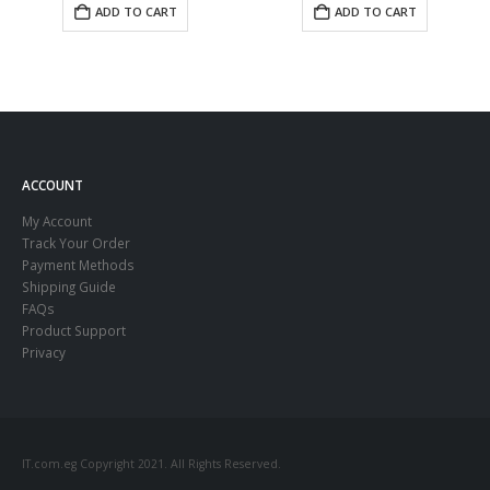
ADD TO CART
ADD TO CART
ACCOUNT
My Account
Track Your Order
Payment Methods
Shipping Guide
FAQs
Product Support
Privacy
IT.com.eg Copyright 2021. All Rights Reserved.