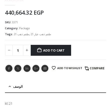
5.00
out of 5
440,664.32
EGP
SKU:
3371
Category:
Package
Tags:
طقم ذهب 21
,
طقم ذهب عيار 21
ADD TO CART
ADD TO WISHLIST
COMPARE
الوصف
kt:21