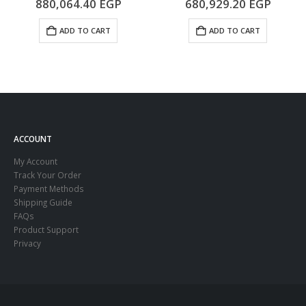
880,064.40
EGP
680,929.20
EGP
ADD TO CART
ADD TO CART
ACCOUNT
My Account
Track Your Order
Payment Methods
Shipping Guide
FAQs
Product Support
Privacy