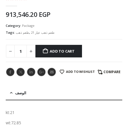
5.00
out of 5
913,546.20
EGP
Category:
Package
Tags:
طقم ذهب
,
طقم ذهب عيار 21
ADD TO CART
ADD TO WISHLIST
COMPARE
الوصف
kt:21
wt:72.85