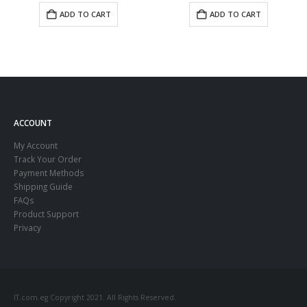
ADD TO CART
ADD TO CART
ACCOUNT
My Account
Track Your Order
Payment Methods
Shipping Guide
FAQs
Product Support
Privacy
IT.com.eg Copyright 2021. All Rights Reserved.