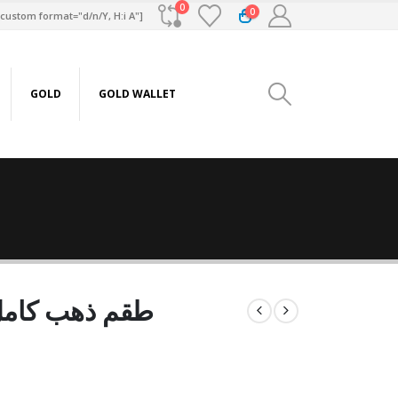
0
0
custom format="d/n/Y, H:i A"]
GOLD
GOLD WALLET
طقم ذهب كامل عيار21 من س