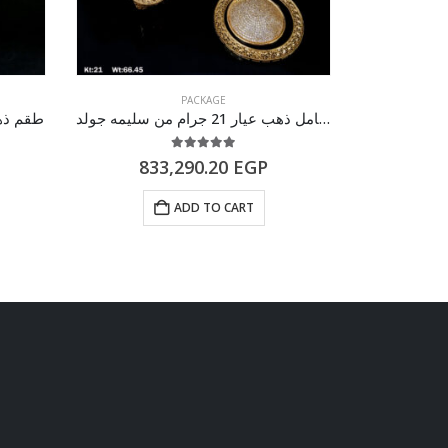
PACKAGE
طقم كامل ذهب عيار 21 جرام من سليمه جولد
طقم ذهب كامل
5.00
out of 5
833,290.20
EGP
64
ADD TO CART