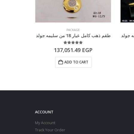
PACKAGE
طقم ذهب كامل عيار 18 من سليمه جولد
طقم ذهب كامل عيار 21 م
of 5
5.00
out of 5
EGP
137,051.49
EGP
RT
ADD TO CART
ACCOUNT
My Account
Track Your Order