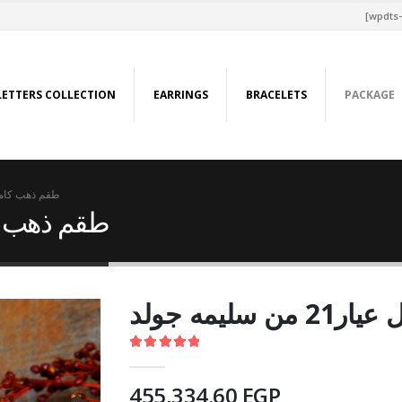
[wpdts-
LETTERS COLLECTION
EARRINGS
BRACELETS
PACKAGE
طقم ذهب كامل عيار21 من
طقم ذهب كامل عيار
ليمه جولد
5.00
out of 5
455,334.60
EGP