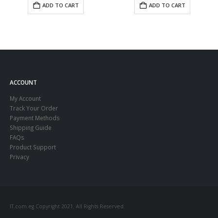
ADD TO CART
ADD TO CART
ACCOUNT
My Account
Track Your Order
Payment Methods
Shipping Guide
FAQs
Product Support
Privacy
IT.com.eg Copyright 2021. All Rights Reserved.