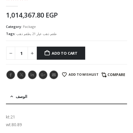
5.00
out of 5
1,014,367.80
EGP
Category:
Package
Tags:
طقم ذهب
,
طقم ذهب عيار 21
ADD TO CART
ADD TO WISHLIST
COMPARE
الوصف
kt:21
wt:80.89