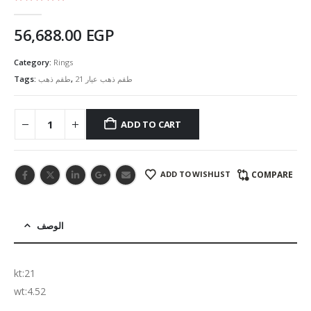
5.00
out of 5
56,688.00
EGP
Category:
Rings
Tags:
طقم ذهب
,
طقم ذهب عيار 21
ADD TO CART
ADD TO WISHLIST
COMPARE
الوصف
kt:21
wt:4.52