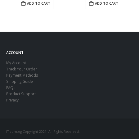
ADD TO CART
ADD TO CART
ACCOUNT
My Account
Track Your Order
Payment Methods
Shipping Guide
FAQs
Product Support
Privacy
IT.com.eg Copyright 2021. All Rights Reserved.