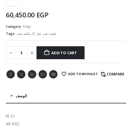
5.00
out of 5
60,450.00
EGP
Category:
Rings
Tags:
طقم ذهب
,
طقم ذهب عيار 21
ADD TO CART
ADD TO WISHLIST
COMPARE
الوصف
kt:21
wt:4.82