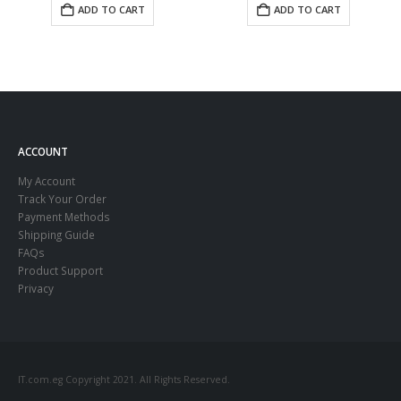
ADD TO CART
ADD TO CART
ACCOUNT
My Account
Track Your Order
Payment Methods
Shipping Guide
FAQs
Product Support
Privacy
IT.com.eg Copyright 2021. All Rights Reserved.