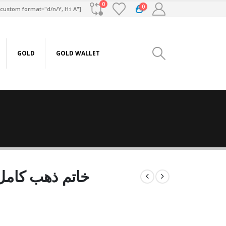
0
0
custom format="d/n/Y, H:i A"]
GOLD
GOLD WALLET
خاتم ذهب كامل عيار 21 من 