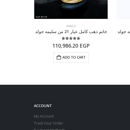
RINGS
خاتم ذهب كامل عيار 21 من سليمه جولد
خاتم ذهب كامل عيار 21 م
of 5
5.00
out of 5
GP
110,986.20
EGP
RT
ADD TO CART
ACCOUNT
My Account
Track Your Order