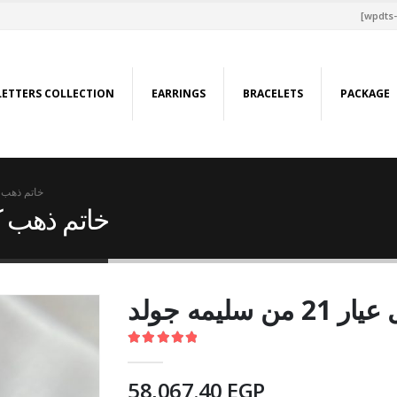
[wpdts-
LETTERS COLLECTION
EARRINGS
BRACELETS
PACKAGE
خاتم ذهب كامل عيا
خاتم ذهب كامل عيار 
سليمه جولد
5.00
out of 5
58,067.40
EGP