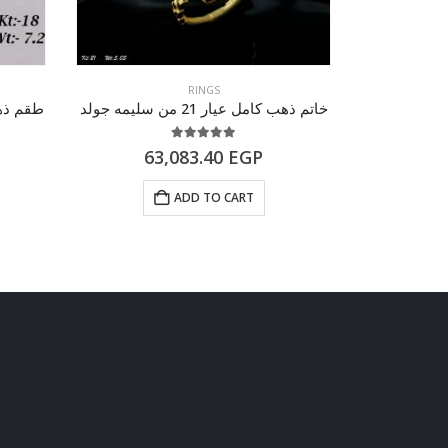
RINGS
خاتم ذهب كامل عيار 21 من سليمه جولد
طقم ذهب كامل
5.00
out of 5
63,083.40
EGP
94
ADD TO CART