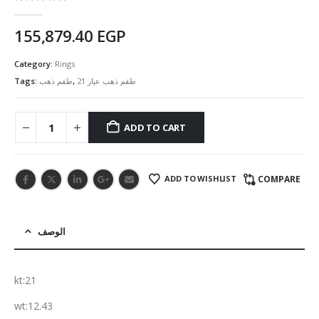
5.00
out of 5
155,879.40
EGP
Category:
Rings
Tags:
طقم ذهب
,
طقم ذهب عيار 21
ADD TO CART
ADD TO WISHLIST
COMPARE
الوصف
kt:21
wt:12.43