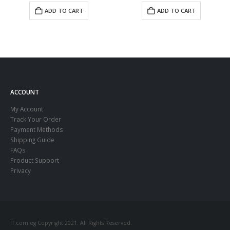
ADD TO CART
ADD TO CART
ACCOUNT
My Account
Track Your Order
Payment Methods
Shipping Guide
FAQs
Product Support
Privacy
IT.com.eg Copyright 2021. All Rights Reserved.