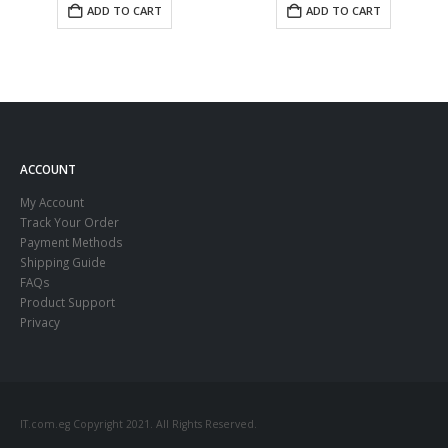
ADD TO CART
ADD TO CART
ACCOUNT
My Account
Track Your Order
Payment Methods
Shipping Guide
FAQs
Product Support
Privacy
IT.com.eg Copyright 2021. All Rights Reserved.