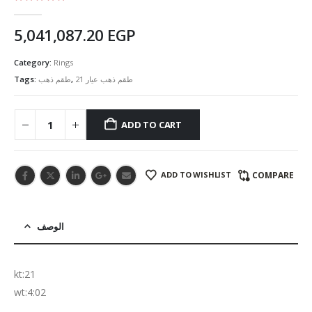
5.00
out of 5
5,041,087.20
EGP
Category:
Rings
Tags:
طقم ذهب
,
طقم ذهب عيار 21
ADD TO CART
ADD TO WISHLIST
COMPARE
الوصف
kt:21
wt:4:02