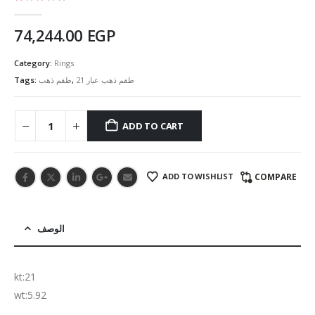
5.00
out of 5
74,244.00
EGP
Category:
Rings
Tags:
طقم ذهب
,
طقم ذهب عيار 21
ADD TO CART
ADD TO WISHLIST
COMPARE
الوصف
kt:21
wt:5.92