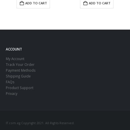
ADD TO CART
ADD TO CART
ACCOUNT
My Account
Track Your Order
Payment Methods
Shipping Guide
FAQs
Product Support
Privacy
IT.com.eg Copyright 2021. All Rights Reserved.