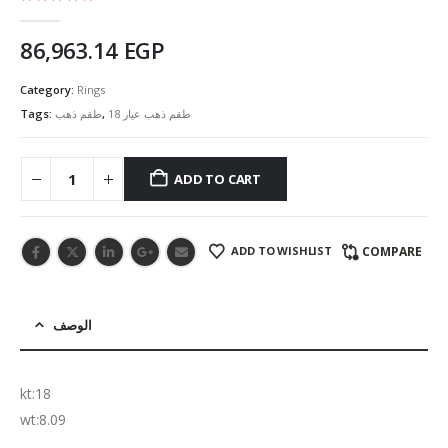
5.00
out of 5
86,963.14
EGP
Category:
Rings
Tags:
طقم ذهب
,
طقم ذهب عيار 18
ADD TO CART
ADD TO WISHLIST
COMPARE
الوصف
kt:18
wt:8.09