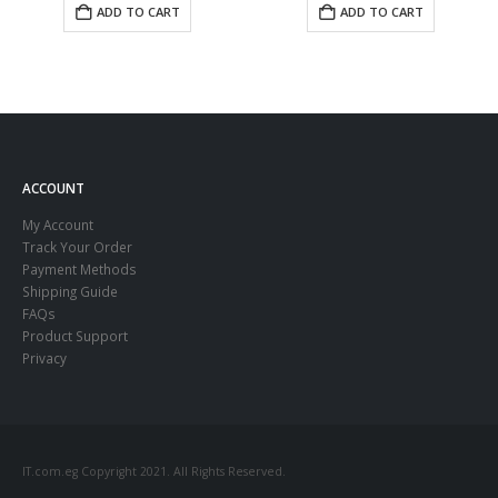
ADD TO CART
ADD TO CART
ACCOUNT
My Account
Track Your Order
Payment Methods
Shipping Guide
FAQs
Product Support
Privacy
IT.com.eg Copyright 2021. All Rights Reserved.