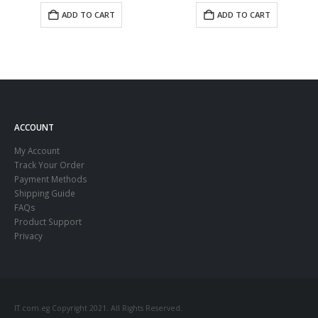
ADD TO CART
ADD TO CART
ACCOUNT
My Account
Track Your Order
Payment Methods
Shipping Guide
FAQs
Product Support
Privacy
IT.com.eg Copyright 2021. All Rights Reserved.