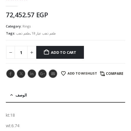
5.00
out of 5
72,452.57
EGP
Category:
Rings
Tags:
طقم ذهب
,
طقم ذهب عيار 18
ADD TO CART
ADD TO WISHLIST
COMPARE
الوصف
kt:18
wt:6.74