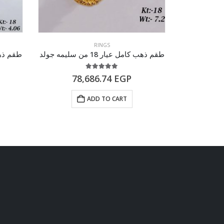
RINGS
طقم ذهب كامل عيار 18 من سليمه جولد
طقم ذهب كامل
5.00
out of 5
78,686.74
EGP
53
ADD TO CART