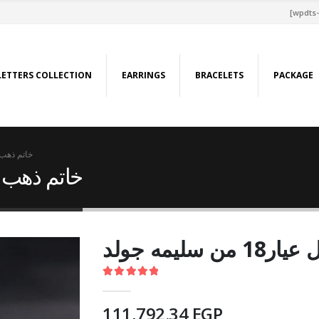
[wpdts-
LETTERS COLLECTION
EARRINGS
BRACELETS
PACKAGE
خاتم ذهب كامل عي
خاتم ذهب كامل عيار
سليمه جولد
5.00
out of 5
111,792.34
EGP