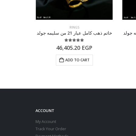
RINGS
خاتم ذهب كامل عيار 21 من سليمه جولد
خاتم ذهب كامل عيار 21 م
of 5
5.00
out of 5
GP
46,405.20
EGP
RT
ADD TO CART
ACCOUNT
My Account
Track Your Order