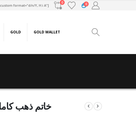
0
0
custom format="d/n/Y, H:i A"]
GOLD
GOLD WALLET
خاتم ذهب كامل عيار18 من 