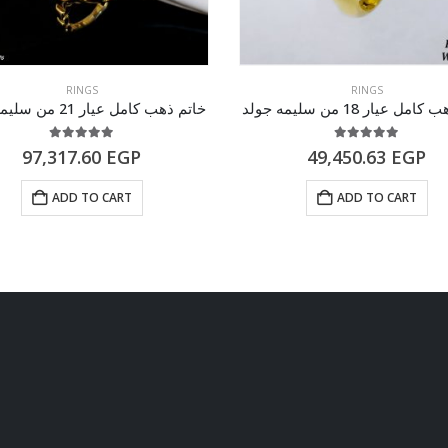
RINGS
RINGS
 عيار 18 من سليمه جولد
خاتم ذهب كامل عيار 21 من سليمه جولد
5.00
out of 5
5.00
out of 5
97,317.60
EGP
49,450.63
EGP
ADD TO CART
ADD TO CART