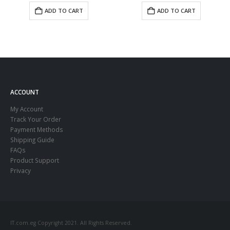
ADD TO CART
ADD TO CART
ACCOUNT
My Account
Track Your Order
Payment Methods
Shipping Guide
FAQs
Product Support
Privacy
IT.com.eg Copyright 2021. All Rights Reserved.