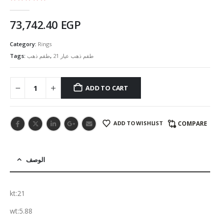
5.00
out of 5
73,742.40
EGP
Category:
Rings
Tags:
طقم ذهب
,
طقم ذهب عيار 21
ADD TO CART
ADD TO WISHLIST
COMPARE
الوصف
kt:21
wt:5.88