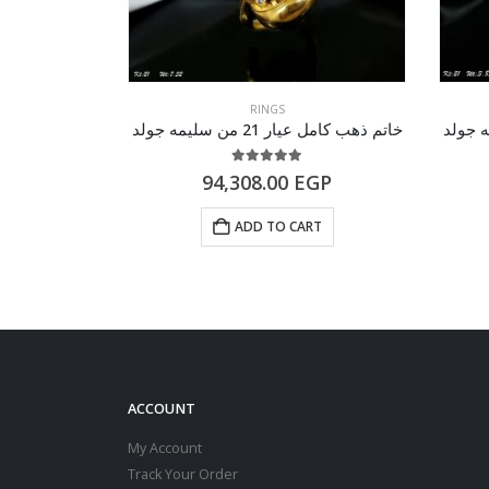
RINGS
خاتم ذهب كامل عيار 21 من سليمه جولد
خاتم ذهب كامل عيار 21 م
of 5
5.00
out of 5
GP
94,308.00
EGP
RT
ADD TO CART
ACCOUNT
My Account
Track Your Order