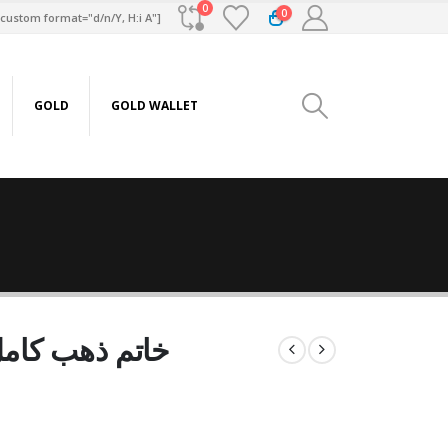
0
0
custom format="d/n/Y, H:i A"]
GOLD
GOLD WALLET
خاتم ذهب كامل عيار21 من 