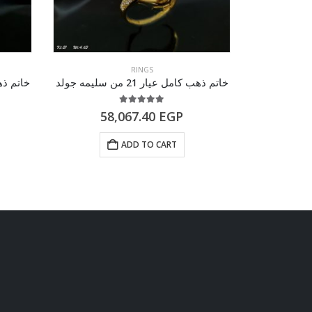
RINGS
خاتم ذهب كامل عيار 21 من سليمه جولد
خاتم ذهب كام
5.00
out of 5
58,067.40
EGP
82
ADD TO CART