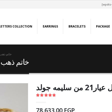
[wpdts-
LETTERS COLLECTION
EARRINGS
BRACELETS
PACKAGE
خاتم ذهب كامل عي
خاتم ذهب كامل عيار
سليمه جولد
5.00
out of 5
78,633.00
EGP