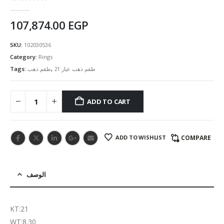
5.00
out of 5
107,874.00
EGP
SKU:
102030536
Category:
Rings
Tags:
طقم ذهب
,
طقم ذهب عيار 21
ADD TO CART
ADD TO WISHLIST
COMPARE
الوصف
KT:21
WT:8.30