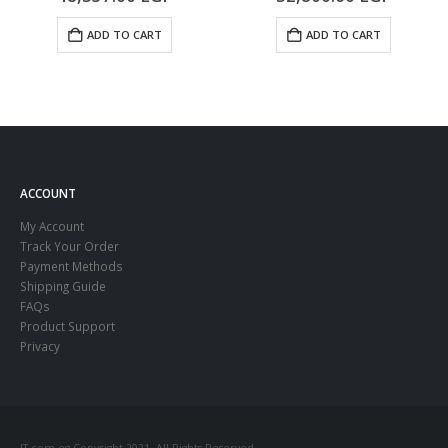
ADD TO CART
ADD TO CART
ACCOUNT
My Account
Track Your Order
Payment Methods
Shipping Guide
FAQs
Product Support
Privacy